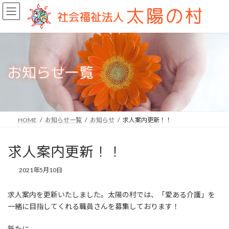
コ
ナ
ン
ビ
テ
ゲ
ン
ー
ツ
シ
へ
ョ
ス
ン
お知らせ一覧
キ
に
ッ
移
プ
動
HOME
お知らせ一覧
お知らせ
求人案内更新！！
求人案内更新！！
2021年5月10日
求人案内を更新いたしました。太陽の村では、「愛ある介護」を
一緒に目指してくれる職員さんを募集しております！
新たに、