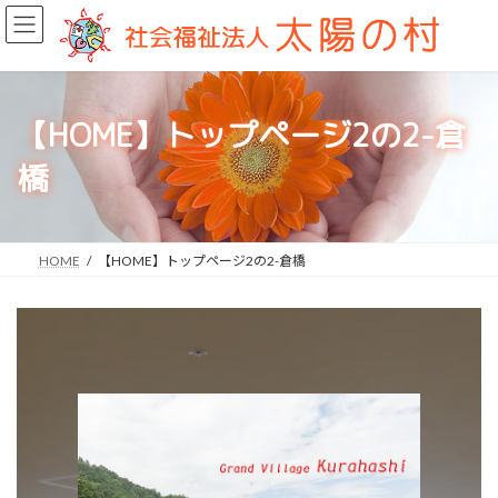
コ
ナ
ン
ビ
テ
ゲ
ン
ー
ツ
シ
へ
ョ
【HOME】トップページ2の2-倉
ス
ン
キ
に
橋
ッ
移
プ
動
HOME
【HOME】トップページ2の2-倉橋