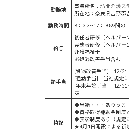
事業所名：
訪問介護ス
勤務地
所在地：奈良県吉野郡吉
勤務時間
8：30～17：30の間
初任者研修（ヘルパー２級）
実務者研修（ヘルパー1級） 
給与
介護福祉士 1,2
※処遇改善手当含む
[処遇改善手当] 12/
[通勤手当] 当社規定
諸手当
[年末年始手当] 12/
定
◆昇給・・・ありうる
◆資格取得補助金制度
◆表彰制度あり（規定
特記
★4月1日開設による新