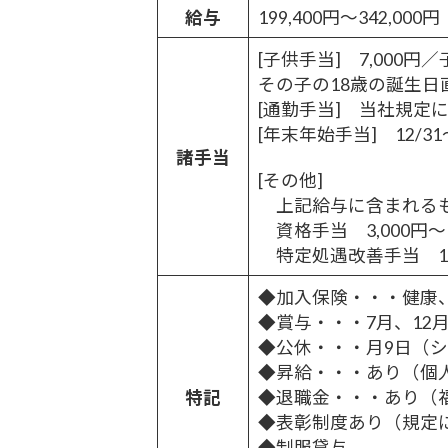
給与
199,400円～342,000円
[子供手当] 7,00
その子の18歳の誕生日
[通勤手当] 当社規定
[年末年始手当] 12/
諸手当
[その他]
上記給与に含まれる
資格手当 3,000円～1
特定処遇改善手当 10,
◆加入保険・・・健康
◆賞与・・・7月、12
◆公休・・・月9日（
◆昇給・・・あり（個
特記
◆退職金・・・あり（
◆表彰制度あり（規定
◆制服貸与