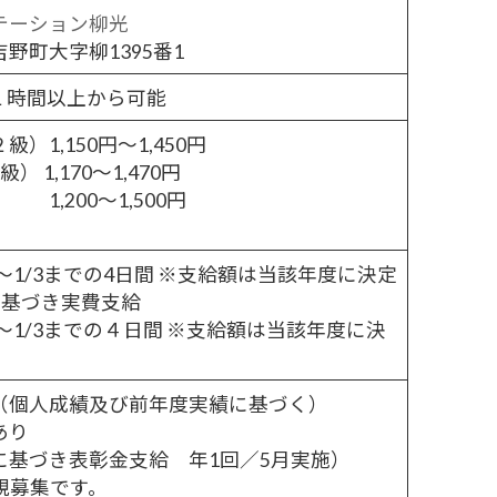
テーション柳光
野町大字柳1395番1
の１時間以上から可能
1,150円～1,450円
1,170～1,470円
00～1,500円
31～1/3までの4日間 ※支給額は当該年度に決定
に基づき実費支給
31～1/3までの４日間 ※支給額は当該年度に決
（個人成績及び前年度実績に基づく）
あり
に基づき表彰金支給 年1回／5月実施）
規募集です。