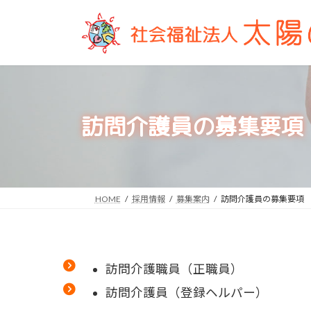
コ
ナ
ン
ビ
テ
ゲ
ン
ー
ツ
シ
へ
ョ
ス
ン
訪問介護員の募集要項
キ
に
ッ
移
プ
動
HOME
採用情報
募集案内
訪問介護員の募集要項
訪問介護職員（正職員）
訪問介護員（登録ヘルパー）