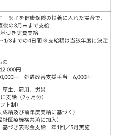
0円／子 ※子を健康保険の扶養に入れた場合で、
直後の3月末まで支給
に基づき実費支給
31～1/3までの4日間 ※支給額は当該年度に決定
もの
2,000円
000円 処遇改善支援手当 6,000円
、厚生、雇用、労災
月に支給（2ヶ月分）
シフト制）
人成績及び前年度実績に基づく）
福祉医療機構共済に加入）
に基づき表彰金支給 年1回／5月実施