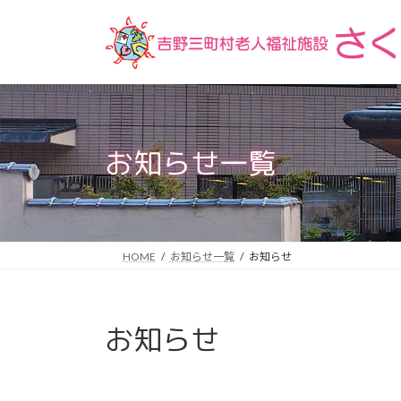
コ
ナ
ン
ビ
テ
ゲ
ン
ー
ツ
シ
へ
ョ
ス
ン
お知らせ一覧
キ
に
ッ
移
プ
動
HOME
お知らせ一覧
お知らせ
お知らせ