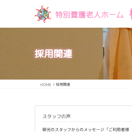
コ
ナ
ン
ビ
テ
ゲ
ン
ー
ツ
シ
へ
ョ
ス
ン
採用関連
キ
に
ッ
移
プ
動
HOME
採用関連
スタッフの声
柳光のスタッフからのメッセージ「ご利用者様