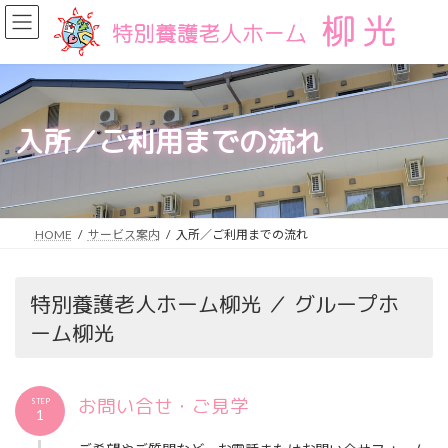
コ
ナ
ン
ビ
テ
ゲ
ン
ー
ツ
シ
へ
ョ
ス
ン
入所／ご利用までの流れ
キ
に
ッ
移
プ
動
HOME
サービス案内
入所／ご利用までの流れ
特別養護老人ホーム柳光 ／ グループホ
ーム柳光
お問い合せ・ご見学
STEP
1