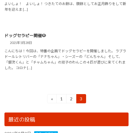
よいしょ！ よいしょ！ つきたてのお餅は、鏡餅としてお正月飾りをして新
年を迎えま […]
ドッグセラピー開催🐶
2021年5月28日
こんにちは！今回は、特養の企画でドッグセラピーを開催しました。 ラブラ
ドールレトリバーの「ナナちゃん」・シーズーの「どんちゃん」 そして、
「銀次くん」と「チャムちゃん」の双子のわんこの４匹が遊びに来てくれま
した。 コロナ […]
投
«
1
2
3
固
固
固
定
定
定
稿
ペ
ペ
ペ
の
ー
ー
ー
最近の投稿
ジ
ジ
ジ
ペ