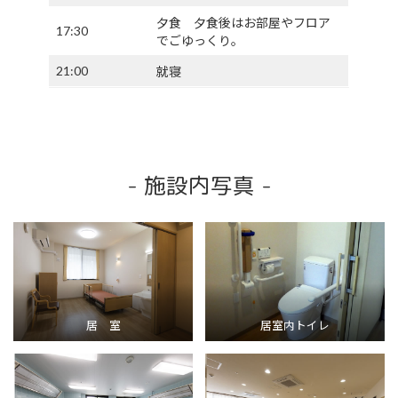
夕食 夕食後はお部屋やフロア
17:30
でごゆっくり。
21:00
就寝
- 施設内写真 -
居 室
居室内トイレ