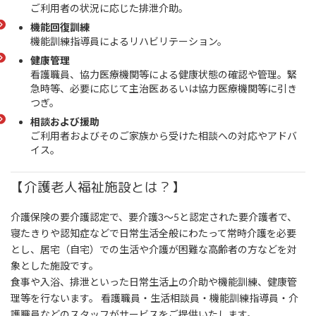
ご利用者の状況に応じた排泄介助。
機能回復訓練
機能訓練指導員によるリハビリテーション。
健康管理
看護職員、協力医療機関等による健康状態の確認や管理。緊
急時等、必要に応じて主治医あるいは協力医療機関等に引き
つぎ。
相談および援助
ご利用者およびそのご家族から受けた相談への対応やアドバ
イス。
【介護老人福祉施設とは？】
介護保険の要介護認定で、要介護3～5と認定された要介護者で、
寝たきりや認知症などで日常生活全般にわたって常時介護を必要
とし、居宅（自宅）での生活や介護が困難な高齢者の方などを対
象とした施設です。
食事や入浴、排泄といった日常生活上の介助や機能訓練、健康管
理等を行ないます。 看護職員・生活相談員・機能訓練指導員・介
護職員などのスタッフがサービスをご提供いたします。