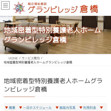
コ
ナ
ン
ビ
テ
ゲ
ン
ー
ツ
シ
へ
ョ
地域密着型特別養護老人ホーム
ス
ン
キ
に
グランビレッジ倉橋
ッ
移
プ
動
HOME
サービス案内
地域密着型特別養護老人ホームグランビレッジ倉橋
地域密着型特別養護老人ホームグラ
ンビレッジ倉橋
概要
一日のスケジュール
施設内写真
利用料金