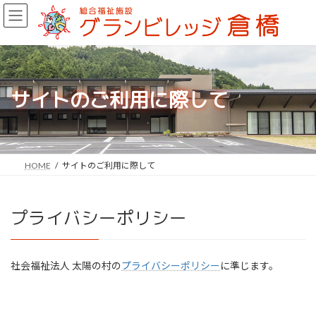
コ
ナ
ン
ビ
テ
ゲ
ン
ー
ツ
シ
へ
ョ
ス
ン
サイトのご利用に際して
キ
に
ッ
移
プ
動
HOME
サイトのご利用に際して
プライバシーポリシー
社会福祉法人 太陽の村の
プライバシーポリシー
に準じます。