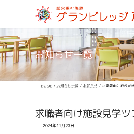
コ
ナ
ン
ビ
テ
ゲ
ン
ー
ツ
シ
へ
ョ
ス
ン
お知らせ一覧
キ
に
ッ
移
プ
動
HOME
お知らせ一覧
お知らせ
求職者向け施設見
求職者向け施設見学ツ
2024年11月23日