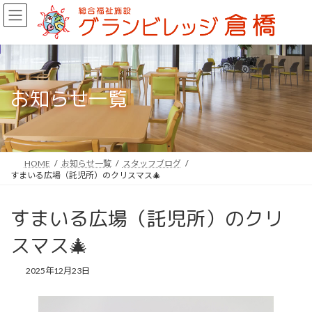
コ
ナ
ン
ビ
テ
ゲ
ン
ー
ツ
シ
へ
ョ
ス
ン
お知らせ一覧
キ
に
ッ
移
プ
動
HOME
お知らせ一覧
スタッフブログ
すまいる広場（託児所）のクリスマス🎄
すまいる広場（託児所）のクリ
スマス🎄
2025年12月23日