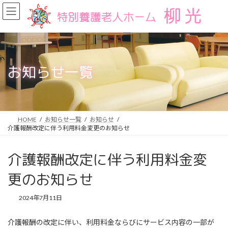
コ
ナ
ン
ビ
テ
ゲ
ン
ー
ツ
シ
へ
ョ
ス
ン
お知らせ一覧
キ
に
ッ
移
プ
動
HOME
お知らせ一覧
お知らせ
介護報酬改定に伴う利用料金変更のお知らせ
介護報酬改定に伴う利用料金変
更のお知らせ
2024年7月11日
介護報酬の改定に伴い、利用料金ならびにサービス内容の一部が