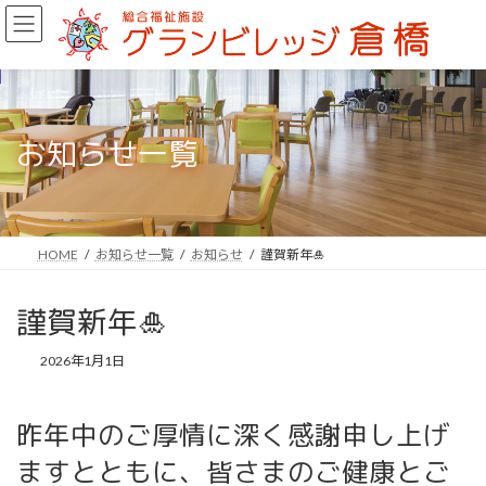
コ
ナ
ン
ビ
テ
ゲ
ン
ー
ツ
シ
へ
ョ
ス
ン
お知らせ一覧
キ
に
ッ
移
プ
動
HOME
お知らせ一覧
お知らせ
謹賀新年🎍
謹賀新年🎍
2026年1月1日
昨年中のご厚情に深く感謝申し上げ
ますとともに、皆さまのご健康とご