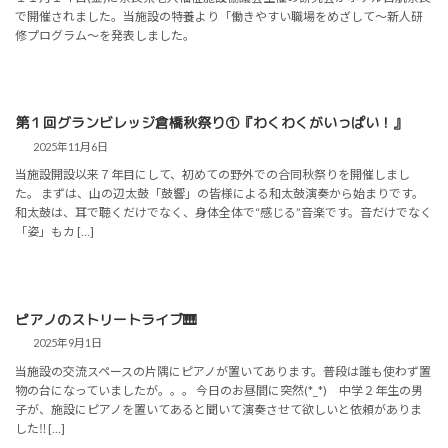
で開催されました。当施設の特養より「働きやすい職場をめざして～新人研
修プログラム～を発表しました。
第１回グランビレッジ倉橋秋祭り①『わくわくがいっぱい！』
2025年11月6日
当施設開設以来７年目にして、初めての野外での合同秋祭りを開催しまし
た。 まずは、山の辺太鼓「鼓響」の皆様による和太鼓演奏から始まりです。
和太鼓は、耳で聴くだけでなく、身体全体で“感じる”音楽です。音だけでなく
「姿」もカ […]
ピアノのストリートライブ🎹
2025年9月1日
当施設の交流スペースの片隅にピアノが置いてあります。普段は誰も使わず置
物の台になっていましたが。。。 今日のお昼間に突然(*_*) 中学２年生の男
子が、施設にピアノを置いてあると聞いて演奏させて欲しいと依頼がありま
した‼ […]