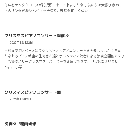
今年もサンタクロースが託児所にやって来ました🎅 子供たちは大喜び😊 おっ
さんサンタ登場🎅 ハイタッチ👏で、来年も宜しくね☆
クリスマスピアノコンサート開催🎶
2025年12月22日
当施設交流スペースにてクリスマスピアノコンサートを開催しました！ そめ
だなおみピアノ教室の生徒さん達とボランティア演者による演奏会開催です♪
「戦場のメリークリスマス」♬ 音声をお届けできず、申し訳ございませ
ん。。 小学 […]
クリスマスピアノコンサート🎹
2025年12月5日
災害BCP職員研修