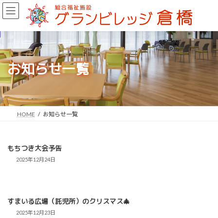
コ
ナ
ン
ビ
テ
ゲ
ン
ー
ツ
シ
へ
ョ
ス
ン
お知らせ一覧
キ
に
ッ
移
プ
動
HOME
お知らせ一覧
もちつき大会予告
2025年12月24日
すまいる広場（託児所）のクリスマス🎄
2025年12月23日