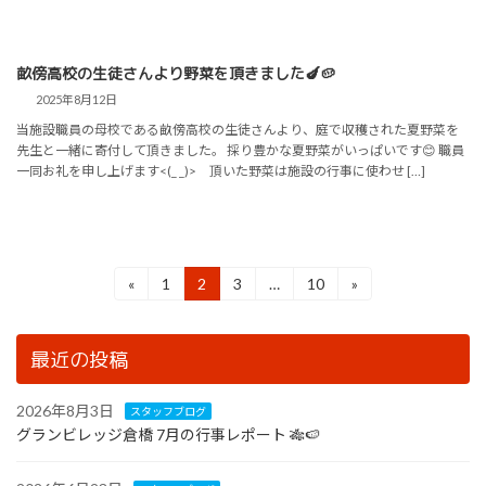
畝傍高校の生徒さんより野菜を頂きました🍆🥔
2025年8月12日
当施設職員の母校である畝傍高校の生徒さんより、庭で収穫された夏野菜を
先生と一緒に寄付して頂きました。 採り豊かな夏野菜がいっぱいです😊 職員
一同お礼を申し上げます<(_ _)> 頂いた野菜は施設の行事に使わせ […]
投
«
1
2
3
…
10
»
固
固
固
固
定
定
定
定
稿
ペ
ペ
ペ
ペ
の
ー
ー
ー
ー
最近の投稿
ジ
ジ
ジ
ジ
ペ
2026年8月3日
スタッフブログ
ー
グランビレッジ倉橋 7月の行事レポート 🎋🍉
ジ