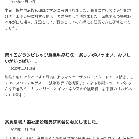
2025年11月27日
本日、桜井市危機管理課の方がご来訪されました。職員に向けての災害BCP
研修「土砂災害に対する備え」の講演をして頂きました。気象情報の警戒レ
ベルが出た場合、施設として、職員としての心構えを認識できた研修となり
ました。
第１回グランビレッジ倉橋秋祭り②「楽しいがいっぱい、おいし
いがいっぱい！」
2025年11月18日
秋祭りもたけなわです！職員によるマツケンサンバでスタートです💃 続きまし
ては、スペシャルゲスト！演歌歌手『倉橋溜子』による歌謡ショーです🎤 み
んなで踊ろう！！ フィリピンとインドネシアの介護職員による嵐の「ハピネ
ス」を熱 […]
奈良県老人福祉施設職員研究会に参加しました。
2025年11月17日
１１月１４日(金)に奈良県老人福祉施設協議会主催の研究会がホテル日航奈良